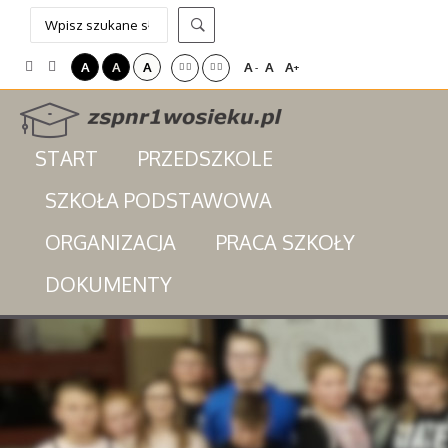
A
A
A
A
A
A
-
+
START
PRZEDSZKOLE
SZKOŁA PODSTAWOWA
ORGANIZACJA
PRACA SZKOŁY
DOKUMENTY