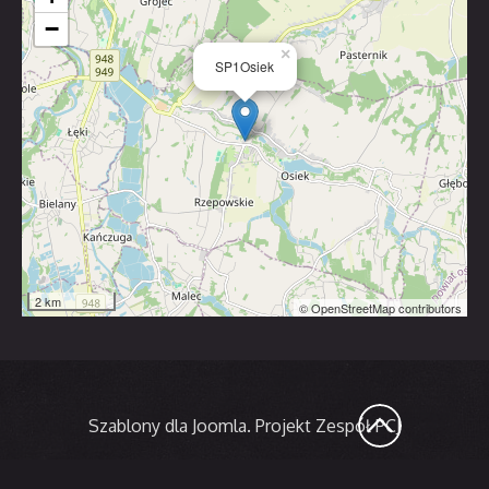
−
×
SP1Osiek
2 km
© OpenStreetMap contributors
Szablony dla Joomla
. Projekt Zespół PCJ